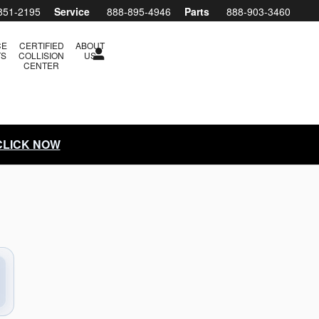
851-2195
Service
888-895-4946
Parts
888-903-3460
CE
CERTIFIED
ABOUT
TS
COLLISION
US
CENTER
 CLICK NOW