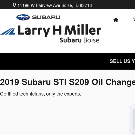
2019 Subaru STI S209 Oil Chang
Skip to main content
11196 W Fairview Ave
Boise
,
ID
83713
HOME
SELL US 
2019 Subaru STI S209 Oil Chang
Certified technicians, only the experts.