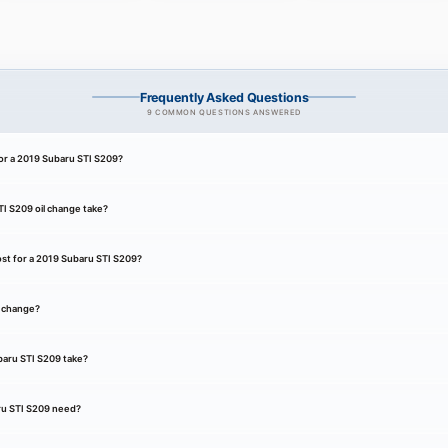
Frequently Asked Questions
9 COMMON QUESTIONS ANSWERED
for a 2019 Subaru STI S209?
I S209 oil change take?
st for a 2019 Subaru STI S209?
l change?
baru STI S209 take?
ru STI S209 need?