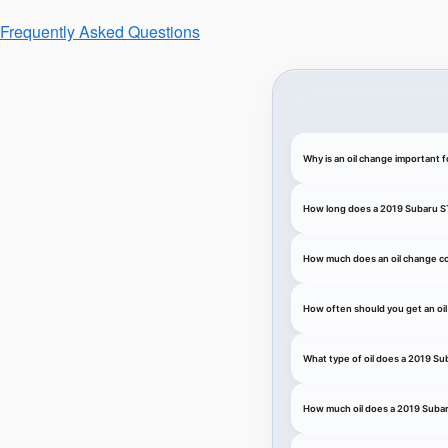
Frequently Asked Questions
Why is an oil change important 
How long does a 2019 Subaru ST
How much does an oil change co
How often should you get an oi
What type of oil does a 2019 Su
How much oil does a 2019 Suba