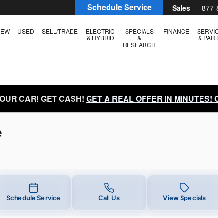
e
Schedule Service
Sales
877-
NEW
USED
SELL/TRADE
ELECTRIC
SPECIALS
FINANCE
SERVI
& HYBRID
&
& PAR
RESEARCH
YOUR CAR! GET CASH!
GET A REAL OFFER IN MINUTES!
e
Schedule Service
Call Us
View Specials