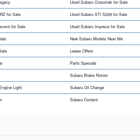
egacy
Used Subaru Crosstrek for Sale
RZ for Sale
Used Subaru STI S209 for Sale
cent for Sale
Used Subaru Impreza for Sale
ials
New Subaru Models Near Me
Sale
Lease Offers
ar
Parts Specials
Subaru Brake Rotors
Engine Light
Subaru Oil Change
er
Subaru Coolant