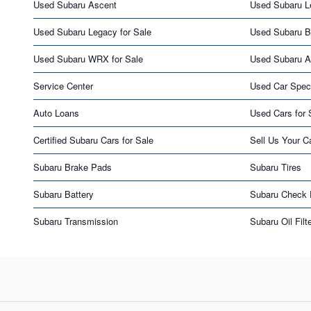
Used Subaru Ascent
Used Subaru L
Used Subaru Legacy for Sale
Used Subaru B
Used Subaru WRX for Sale
Used Subaru As
Service Center
Used Car Spec
Auto Loans
Used Cars for 
Certified Subaru Cars for Sale
Sell Us Your C
Subaru Brake Pads
Subaru Tires
Subaru Battery
Subaru Check 
Subaru Transmission
Subaru Oil Filt