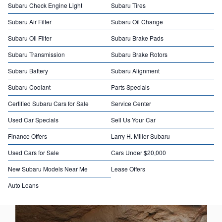
Subaru Check Engine Light
Subaru Tires
Subaru Air Filter
Subaru Oil Change
Subaru Oil Filter
Subaru Brake Pads
Subaru Transmission
Subaru Brake Rotors
Subaru Battery
Subaru Alignment
Subaru Coolant
Parts Specials
Certified Subaru Cars for Sale
Service Center
Used Car Specials
Sell Us Your Car
Finance Offers
Larry H. Miller Subaru
Used Cars for Sale
Cars Under $20,000
New Subaru Models Near Me
Lease Offers
Auto Loans