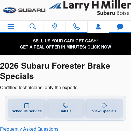
2026 Subaru Forester Brake Spec
Skip to main content
SELL US YOUR CAR! GET CASH!
GET A REAL OFFER IN MINUTES! CLICK NOW
2026 Subaru Forester Brake
Specials
Certified technicians, only the experts.
Schedule Service
Call Us
View Specials
Frequently Asked Questions