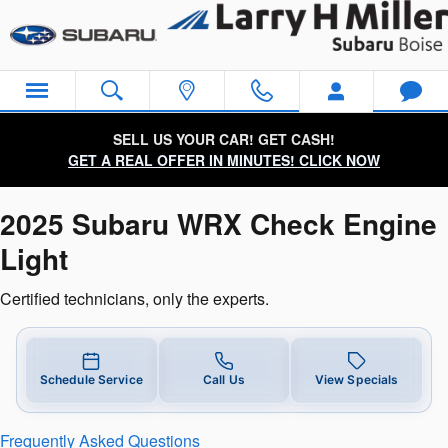
2025 Subaru WRX Check Engine 
Skip to main content
SELL US YOUR CAR! GET CASH!
GET A REAL OFFER IN MINUTES! CLICK NOW
2025 Subaru WRX Check Engine
Light
Certified technicians, only the experts.
Schedule Service
Call Us
View Specials
Frequently Asked Questions