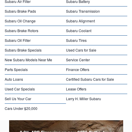
Subaru Air Filter
Subaru Battery
Subaru Brake Pads
Subaru Transmission
Subaru Oil Change
Subaru Alignment
Subaru Brake Rotors
Subaru Coolant
Subaru Oil Filter
Subaru Tires
Subaru Brake Specials
Used Cars for Sale
New Subaru Models Near Me
Service Center
Parts Specials
Finance Offers
Auto Loans
Certified Subaru Cars for Sale
Used Car Specials
Lease Offers
Sell Us Your Car
Larry H. Miller Subaru
Cars Under $20,000