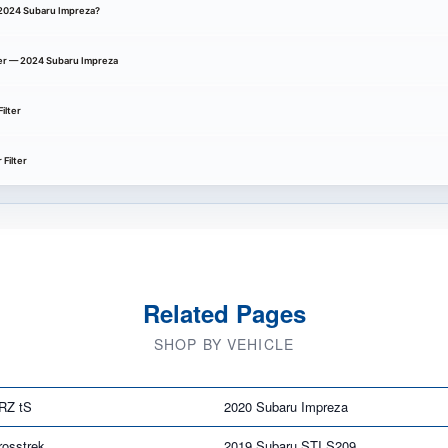
 a 2024 Subaru Impreza?
ilter — 2024 Subaru Impreza
ilter
Filter
Related Pages
SHOP BY VEHICLE
RZ tS
2020 Subaru Impreza
rosstrek
2019 Subaru STI S209