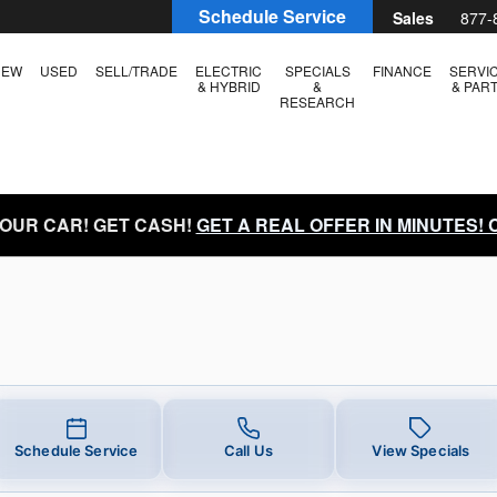
ar You in Boise, ID | Larry H. Mil
Schedule Service
Sales
877-
NEW
USED
SELL/TRADE
ELECTRIC
SPECIALS
FINANCE
SERVI
& HYBRID
&
& PAR
RESEARCH
YOUR CAR! GET CASH!
GET A REAL OFFER IN MINUTES!
Schedule Service
Call Us
View Specials