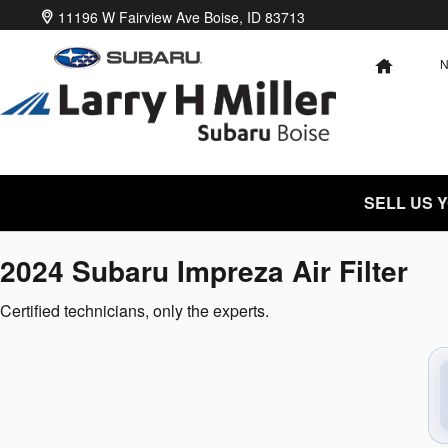
2024 Subaru Impreza Air Filter Ne
Skip to main content
11196 W Fairview Ave
Boise
,
ID
83713
HOME
SELL US 
2024 Subaru Impreza Air Filter
Certified technicians, only the experts.