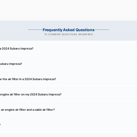
Frequently Asked Questions
10 COMMON QUESTIONS ANSWERED
or a 2024 Subaru Impreza?
4 Subaru Impreza?
 the air filter in a 2024 Subaru Impreza?
ngine air filter on my 2024 Subaru Impreza?
 engine air filter and a cabin air filter?
?