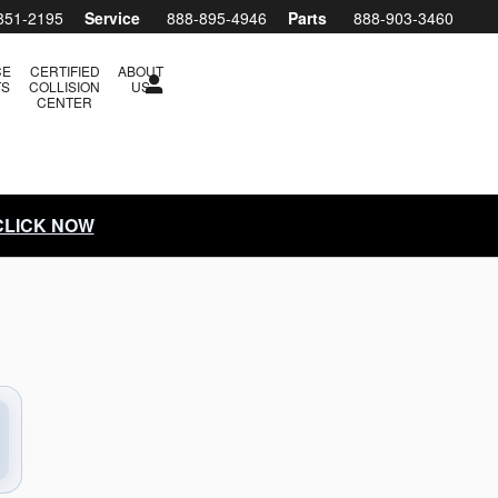
ler Subaru Boise
851-2195
Service
888-895-4946
Parts
888-903-3460
CE
CERTIFIED
ABOUT
TS
COLLISION
US
CENTER
 CLICK NOW