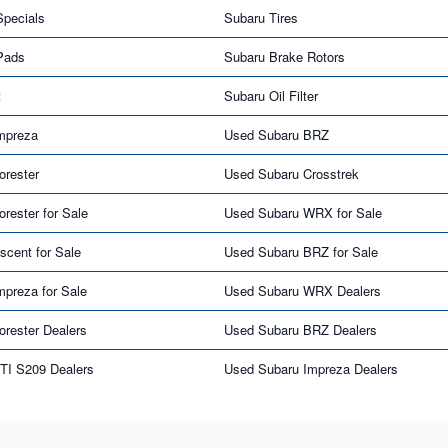
Specials
Subaru Tires
Pads
Subaru Brake Rotors
t
Subaru Oil Filter
mpreza
Used Subaru BRZ
orester
Used Subaru Crosstrek
rester for Sale
Used Subaru WRX for Sale
cent for Sale
Used Subaru BRZ for Sale
preza for Sale
Used Subaru WRX Dealers
rester Dealers
Used Subaru BRZ Dealers
TI S209 Dealers
Used Subaru Impreza Dealers