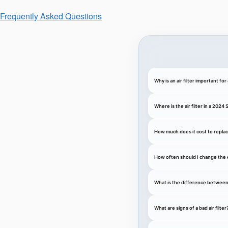
Frequently Asked Questions
Why is an air filter important f
Where is the air filter in a 202
How much does it cost to replace
How often should I change the e
What is the difference between an
What are signs of a bad air filter