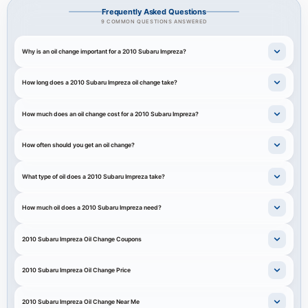
Frequently Asked Questions
9 COMMON QUESTIONS ANSWERED
Why is an oil change important for a 2010 Subaru Impreza?
How long does a 2010 Subaru Impreza oil change take?
How much does an oil change cost for a 2010 Subaru Impreza?
How often should you get an oil change?
What type of oil does a 2010 Subaru Impreza take?
How much oil does a 2010 Subaru Impreza need?
2010 Subaru Impreza Oil Change Coupons
2010 Subaru Impreza Oil Change Price
2010 Subaru Impreza Oil Change Near Me