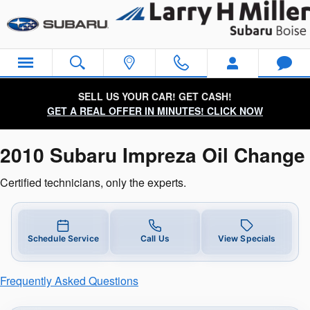
2010 Subaru Impreza Oil Change
Skip to main content
SELL US YOUR CAR! GET CASH!
GET A REAL OFFER IN MINUTES! CLICK NOW
2010 Subaru Impreza Oil Change
Certified technicians, only the experts.
Schedule Service
Call Us
View Specials
Frequently Asked Questions