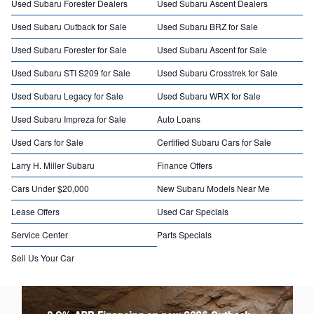
Used Subaru Forester Dealers
Used Subaru Ascent Dealers
Used Subaru Outback for Sale
Used Subaru BRZ for Sale
Used Subaru Forester for Sale
Used Subaru Ascent for Sale
Used Subaru STI S209 for Sale
Used Subaru Crosstrek for Sale
Used Subaru Legacy for Sale
Used Subaru WRX for Sale
Used Subaru Impreza for Sale
Auto Loans
Used Cars for Sale
Certified Subaru Cars for Sale
Larry H. Miller Subaru
Finance Offers
Cars Under $20,000
New Subaru Models Near Me
Lease Offers
Used Car Specials
Service Center
Parts Specials
Sell Us Your Car