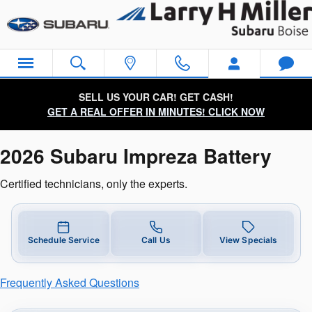
2026 Subaru Impreza Battery Near 
Skip to main content
SELL US YOUR CAR! GET CASH!
GET A REAL OFFER IN MINUTES! CLICK NOW
2026 Subaru Impreza Battery
Certified technicians, only the experts.
Schedule Service
Call Us
View Specials
Frequently Asked Questions